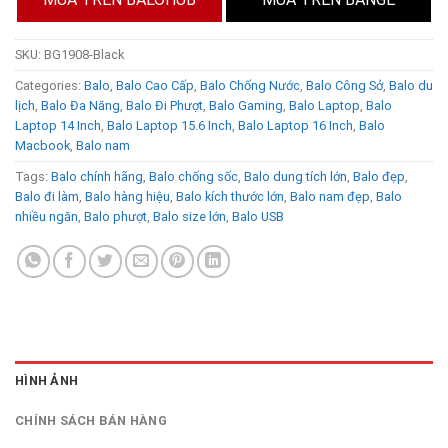
SKU:
BG1908-Black
Categories:
Balo
,
Balo Cao Cấp
,
Balo Chống Nước
,
Balo Công Sở
,
Balo du
lịch
,
Balo Đa Năng
,
Balo Đi Phượt
,
Balo Gaming
,
Balo Laptop
,
Balo
Laptop 14 Inch
,
Balo Laptop 15.6 Inch
,
Balo Laptop 16 Inch
,
Balo
Macbook
,
Balo nam
Tags:
Balo chính hãng
,
Balo chống sốc
,
Balo dung tích lớn
,
Balo đẹp
,
Balo đi làm
,
Balo hàng hiệu
,
Balo kích thước lớn
,
Balo nam đẹp
,
Balo
nhiều ngăn
,
Balo phượt
,
Balo size lớn
,
Balo USB
HÌNH ẢNH
CHÍNH SÁCH BÁN HÀNG