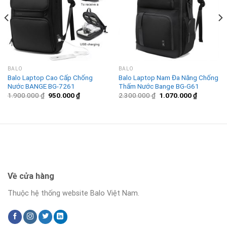
BALO
BALO
Balo Laptop Cao Cấp Chống
Balo Laptop Nam Đa Năng Chống
Nước BANGE BG-7261
Thấm Nước Bange BG-G61
1.900.000
₫
950.000
₫
2.300.000
₫
1.070.000
₫
Về cửa hàng
Thuộc hệ thống website Balo Việt Nam.