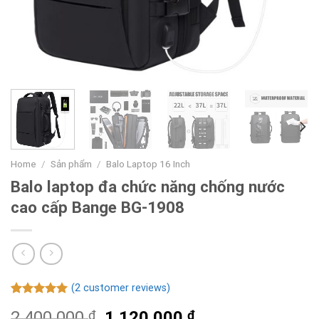
Home
/
Sản phẩm
/
Balo Laptop 16 Inch
Balo laptop đa chức năng chống nước
cao cấp Bange BG-1908
(
2
customer reviews)
Rated
2
5.00
2.400.000
₫
1.120.000
₫
out of 5