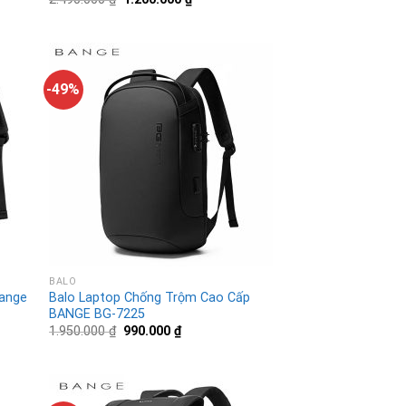
-49%
BALO
Bange
Balo Laptop Chống Trộm Cao Cấp
BANGE BG-7225
1.950.000
₫
990.000
₫