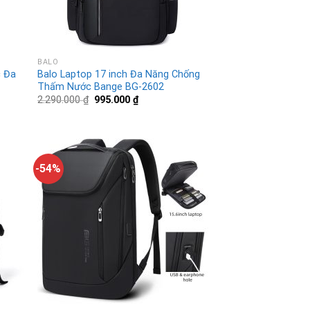
BALO
c Đa
Balo Laptop 17 inch Đa Năng Chống
Thấm Nước Bange BG-2602
2.290.000
₫
995.000
₫
-54%