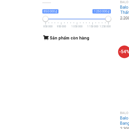
BALO
Balo
850 000 ₫
1 250 000 ₫
Thấ
2.20
850 000
950 000
1 050 000
1 150 000
1 250 000
Sản phẩm còn hàng
-54
BALO
Balo
Bang
2.30