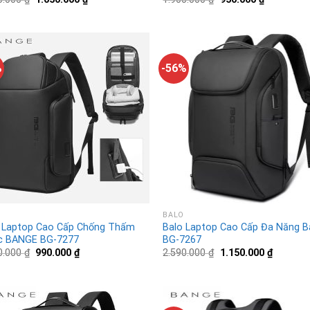
%
-56%
BALO
 Laptop Cao Cấp Chống Thấm
Balo Laptop Cao Cấp Đa Năng 
c BANGE BG-7277
BG-7267
0.000
₫
990.000
₫
2.590.000
₫
1.150.000
₫