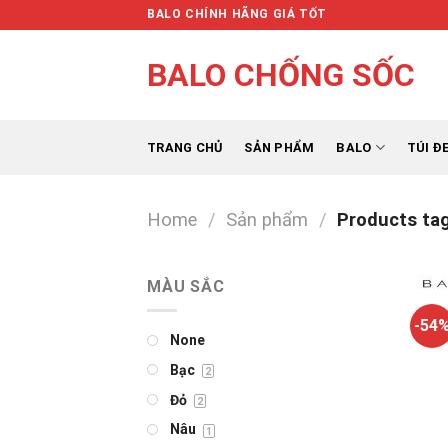
Skip
BALO CHÍNH HÃNG GIÁ TỐT
to
content
BALO CHỐNG SỐC
TRANG CHỦ
SẢN PHẨM
BALO
TÚI Đ
Home
/
Sản phẩm
/
Products tag
MÀU SẮC
-54
None
Bạc
2
Đỏ
2
Nâu
1