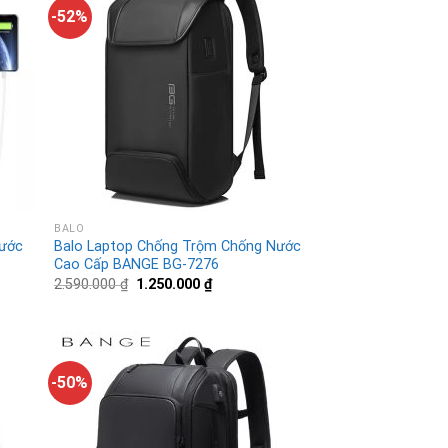
-52%
BALO
nước
Balo Laptop Chống Trộm Chống Nước
Cao Cấp BANGE BG-7276
2.590.000
₫
1.250.000
₫
-50%