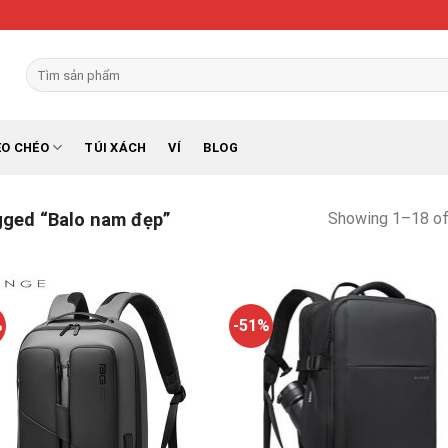
Search
for:
EO CHÉO
TÚI XÁCH
VÍ
BLOG
Showing 1–18 of
ged “Balo nam đẹp”
%
-51%