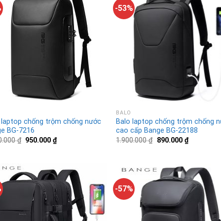
%
-53%
BALO
 laptop chống trộm chống nước
Balo laptop chống trộm chống 
e BG-7216
cao cấp Bange BG-22188
0.000
₫
950.000
₫
1.900.000
₫
890.000
₫
%
-57%