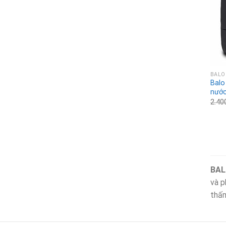
BALO
Balo
nước
2.40
BAL
và p
thấm