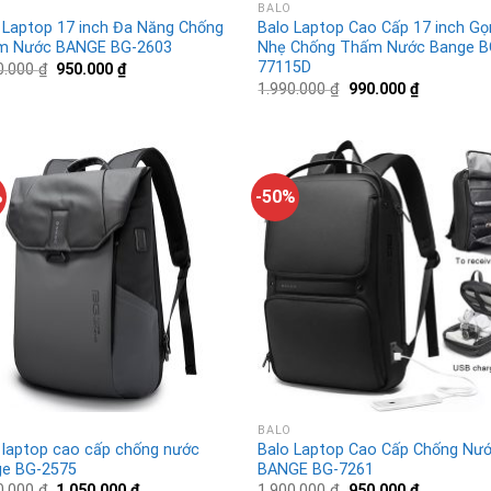
BALO
 Laptop 17 inch Đa Năng Chống
Balo Laptop Cao Cấp 17 inch Gọ
m Nước BANGE BG-2603
Nhẹ Chống Thấm Nước Bange B
77115D
0.000
₫
950.000
₫
1.990.000
₫
990.000
₫
%
-50%
BALO
 laptop cao cấp chống nước
Balo Laptop Cao Cấp Chống Nư
e BG-2575
BANGE BG-7261
0.000
₫
1.050.000
₫
1.900.000
₫
950.000
₫