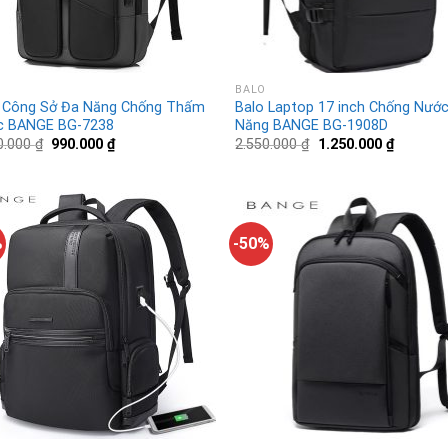
BALO
 Công Sở Đa Năng Chống Thấm
Balo Laptop 17 inch Chống Nướ
c BANGE BG-7238
Năng BANGE BG-1908D
0.000
₫
990.000
₫
2.550.000
₫
1.250.000
₫
%
-50%