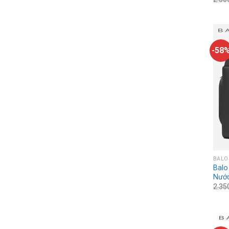
-58
BALO
Balo
Nướ
2.35