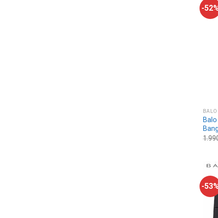
-52
BALO
Balo
Bang
1.99
-53