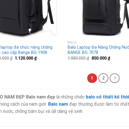
BALO
 laptop đa chức năng chống
Balo Laptop Đa Năng Chống Nư
 cao cấp Bange BG-1908
BANGE BG-7078
0.000
₫
1.120.000
₫
1.980.000
₫
850.000
₫
1
2
O NAM ĐẸP
Balo nam đẹp
là những chiếc
balo có thiết kế thờ
hong cách của nam giới.
Balo nam
đẹp thường được làm từ chất 
 nước, chống bám bụi và dễ dàng vệ sinh.