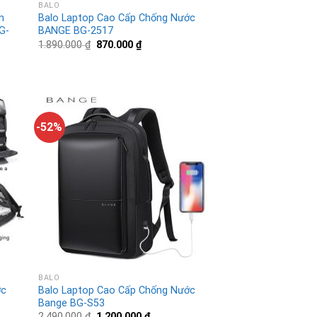
BALO
n
Balo Laptop Cao Cấp Chống Nước
G-
BANGE BG-2517
1.890.000
₫
870.000
₫
-52%
BALO
ớc
Balo Laptop Cao Cấp Chống Nước
Bange BG-S53
2.490.000
₫
1.200.000
₫