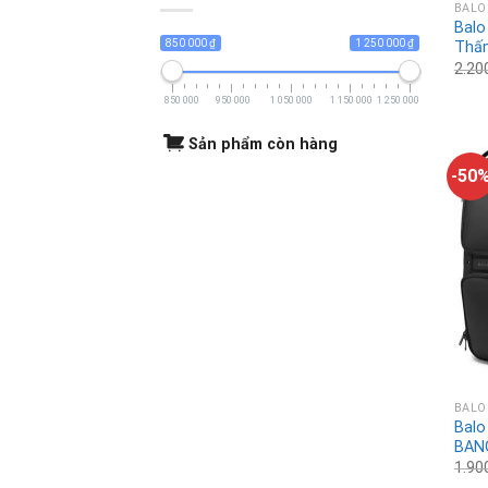
BALO
Balo
850 000 ₫
1 250 000 ₫
Thấ
2.20
850 000
950 000
1 050 000
1 150 000
1 250 000
Sản phẩm còn hàng
-50
BALO
Balo
BAN
1.90