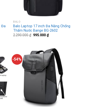
BALO
c Đa
Balo Laptop 17 inch Đa Năng Chống
Thấm Nước Bange BG-2602
2.290.000
₫
995.000
₫
-54%