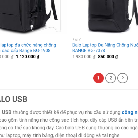
BALO
 laptop đa chức năng chống
Balo Laptop Đa Năng Chống Nư
 cao cấp Bange BG-1908
BANGE BG-7078
0.000
₫
1.120.000
₫
1.980.000
₫
850.000
₫
1
2
LO USB
o USB
thường được thiết kế để phục vụ nhu cầu sử dụng
công n
bao gồm tính năng như cổng sạc tích hợp, dây cáp USB ẩn bên tro
ộng có thể sạc không dây. Các balo USB cũng thường có các ngăn
hư laptop, máy tính bảng, điện thoại di động và tai nghe.