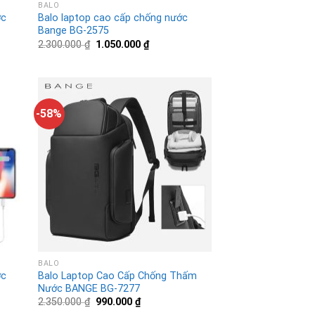
BALO
ớc
Balo laptop cao cấp chống nước
Bange BG-2575
2.300.000
₫
1.050.000
₫
-58%
BALO
ớc
Balo Laptop Cao Cấp Chống Thấm
Nước BANGE BG-7277
2.350.000
₫
990.000
₫