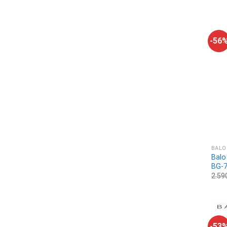
-56
BALO
Balo
BG-
2.59
-53