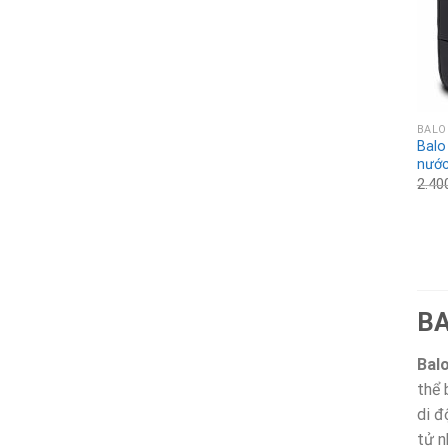
BALO
Balo
nước
2.40
BA
Bal
thể 
di đ
tử n