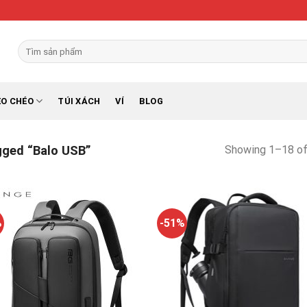
Search
for:
EO CHÉO
TÚI XÁCH
VÍ
BLOG
Showing 1–18 of
ged “Balo USB”
%
-51%