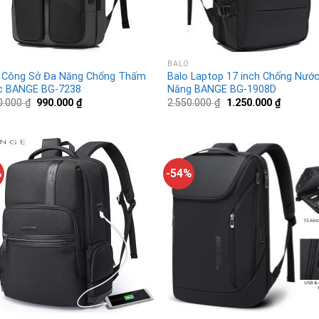
BALO
 Công Sở Đa Năng Chống Thấm
Balo Laptop 17 inch Chống Nướ
c BANGE BG-7238
Năng BANGE BG-1908D
0.000
₫
990.000
₫
2.550.000
₫
1.250.000
₫
%
-54%