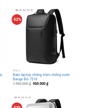
-52%
BALO
ấp
Balo laptop chống trộm chống nước
Bange BG-7216
1.990.000
₫
950.000
₫
-53%