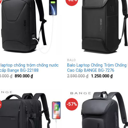
BALO
 laptop chống trộm chống nước
Balo Laptop Chống Trộm Chống
cấp Bange BG-22188
Cao Cấp BANGE BG-7276
0.000
₫
890.000
₫
2.590.000
₫
1.250.000
₫
%
-57%