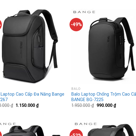
%
-49%
BALO
 Laptop Cao Cấp Đa Năng Bange
Balo Laptop Chống Trộm Cao C
7267
BANGE BG-7225
0.000
₫
1.150.000
₫
1.950.000
₫
990.000
₫
%
-52%