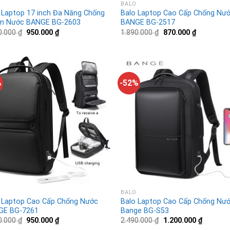
BALO
 Laptop 17 inch Đa Năng Chống
Balo Laptop Cao Cấp Chống Nư
m Nước BANGE BG-2603
BANGE BG-2517
0.000
₫
950.000
₫
1.890.000
₫
870.000
₫
%
-52%
BALO
 Laptop Cao Cấp Chống Nước
Balo Laptop Cao Cấp Chống Nư
GE BG-7261
Bange BG-S53
0.000
₫
950.000
₫
2.490.000
₫
1.200.000
₫