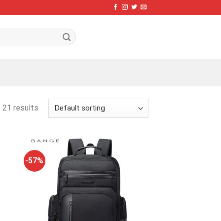
 21 results
-57%