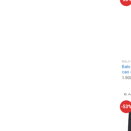
BALO
Balo
cao 
1.90
-53