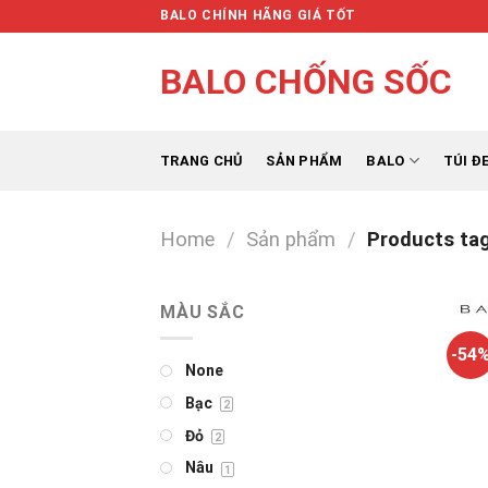
Skip
BALO CHÍNH HÃNG GIÁ TỐT
to
content
BALO CHỐNG SỐC
TRANG CHỦ
SẢN PHẨM
BALO
TÚI Đ
Home
/
Sản phẩm
/
Products tag
MÀU SẮC
-54
None
Bạc
2
Đỏ
2
Nâu
1