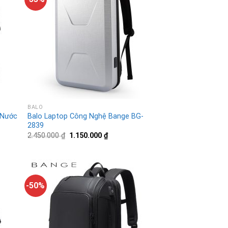
BALO
 Nước
Balo Laptop Công Nghệ Bange BG-
2839
2.450.000
₫
1.150.000
₫
-50%