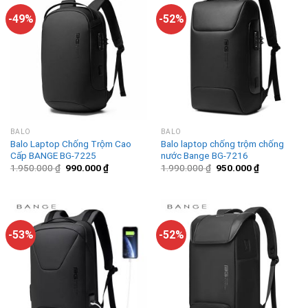
-49%
-52%
BALO
BALO
Balo Laptop Chống Trộm Cao
Balo laptop chống trộm chống
Cấp BANGE BG-7225
nước Bange BG-7216
1.950.000
₫
990.000
₫
1.990.000
₫
950.000
₫
-53%
-52%