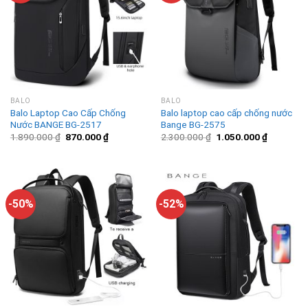
BALO
BALO
Balo Laptop Cao Cấp Chống
Balo laptop cao cấp chống nước
Nước BANGE BG-2517
Bange BG-2575
1.890.000
₫
870.000
₫
2.300.000
₫
1.050.000
₫
-50%
-52%