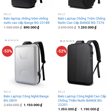
BALO
BALO
Balo laptop chống trộm chống
Balo Laptop Chống Trộm Chống
nước cao cấp Bange BG-22188
Nước Cao Cấp BANGE BG-7276
1.900.000
₫
890.000
₫
2.590.000
₫
1.250.000
₫
-53%
-52%
BALO
BALO
Balo Laptop Công Nghệ Bange
Balo Laptop Công Nghệ Cao Cấp
BG-2839
Chống Thấm Nước BANGE BG-
22201
2.450.000
₫
1.150.000
₫
1.050.000
₫
–
1.190.000
₫