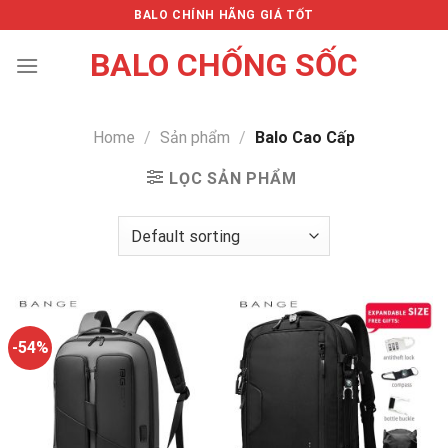
Skip
BALO CHÍNH HÃNG GIÁ TỐT
to
BALO CHỐNG SỐC
content
Home
/
Sản phẩm
/
Balo Cao Cấp
LỌC SẢN PHẨM
-54%