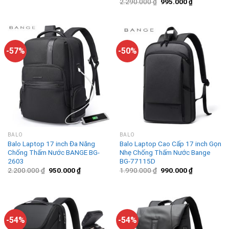
2.290.000
₫
995.000
₫
-57%
-50%
BALO
BALO
Balo Laptop 17 inch Đa Năng
Balo Laptop Cao Cấp 17 inch Gọn
Chống Thấm Nước BANGE BG-
Nhẹ Chống Thấm Nước Bange
2603
BG-77115D
2.200.000
₫
950.000
₫
1.990.000
₫
990.000
₫
-54%
-54%