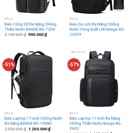
BALO
BALO
Balo Công Sở Đa Năng Chống
Balo Du Lịch Đa Năng Chống
Thấm Nước BANGE BG-7238
Nước Công Suất Lớn Bange BG-
22039
2.150.000
₫
990.000
₫
-51%
-57%
BALO
BALO
Balo Laptop 17 inch Chống Nước
Balo Laptop 17 inch Đa Năng
Đa Năng BANGE BG-1908D
Chống Thấm Nước Bange BG-
2602
2.550.000
₫
1.250.000
₫