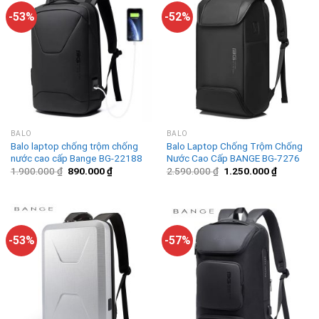
-53%
-52%
BALO
BALO
Balo laptop chống trộm chống
Balo Laptop Chống Trộm Chống
nước cao cấp Bange BG-22188
Nước Cao Cấp BANGE BG-7276
1.900.000
₫
890.000
₫
2.590.000
₫
1.250.000
₫
-53%
-57%