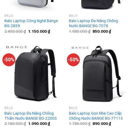
BALO
BALO
Balo Laptop Công Nghệ Bange
Balo Laptop Đa Năng Chống
BG-2839
Nước BANGE BG-7078
2.450.000
₫
1.150.000
₫
1.980.000
₫
850.000
₫
-50%
-50%
BALO
BALO
Balo Laptop Đa Năng Chống
Balo Laptop Gọn Nhẹ Cao Cấp
Thấm Nước BANGE BG-22005
Chống Nước BANGE BG-77115
2.180.000
₫
1.090.000
₫
1.780.000
₫
890.000
₫