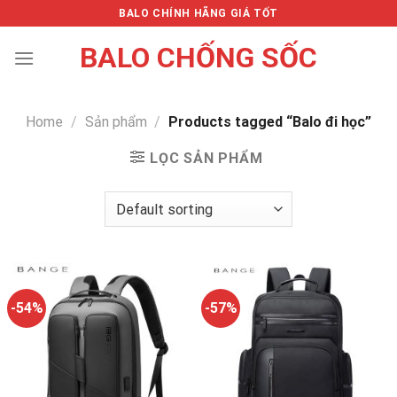
Skip
BALO CHÍNH HÃNG GIÁ TỐT
to
BALO CHỐNG SỐC
content
Home
/
Sản phẩm
/
Products tagged “Balo đi học”
LỌC SẢN PHẨM
-54%
-57%