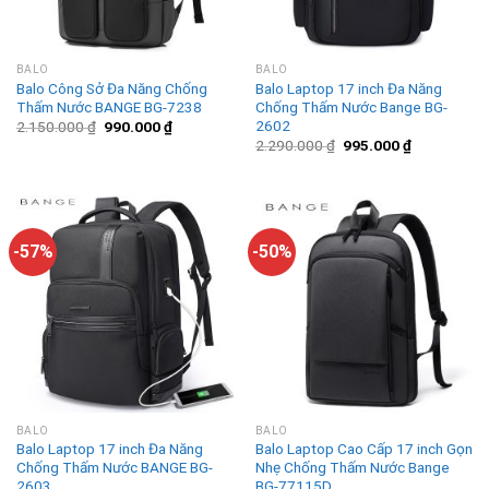
BALO
BALO
Balo Công Sở Đa Năng Chống
Balo Laptop 17 inch Đa Năng
Thấm Nước BANGE BG-7238
Chống Thấm Nước Bange BG-
2602
2.150.000
₫
990.000
₫
2.290.000
₫
995.000
₫
-57%
-50%
BALO
BALO
Balo Laptop 17 inch Đa Năng
Balo Laptop Cao Cấp 17 inch Gọn
Chống Thấm Nước BANGE BG-
Nhẹ Chống Thấm Nước Bange
2603
BG-77115D