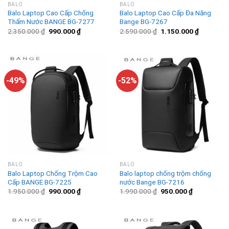
BALO
BALO
Balo Laptop Cao Cấp Chống
Balo Laptop Cao Cấp Đa Năng
Thấm Nước BANGE BG-7277
Bange BG-7267
2.350.000
₫
990.000
₫
2.590.000
₫
1.150.000
₫
-49%
-52%
BALO
BALO
Balo Laptop Chống Trộm Cao
Balo laptop chống trộm chống
Cấp BANGE BG-7225
nước Bange BG-7216
1.950.000
₫
990.000
₫
1.990.000
₫
950.000
₫