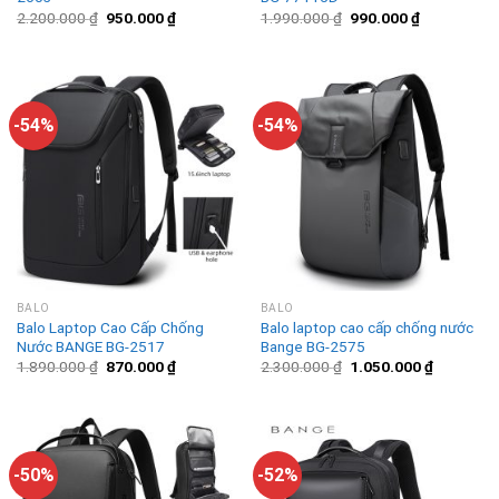
2.200.000
₫
950.000
₫
1.990.000
₫
990.000
₫
-54%
-54%
BALO
BALO
Balo Laptop Cao Cấp Chống
Balo laptop cao cấp chống nước
Nước BANGE BG-2517
Bange BG-2575
1.890.000
₫
870.000
₫
2.300.000
₫
1.050.000
₫
-50%
-52%