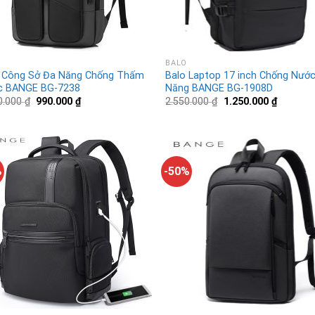
BALO
 Công Sở Đa Năng Chống Thấm
Balo Laptop 17 inch Chống Nướ
c BANGE BG-7238
Năng BANGE BG-1908D
0.000
₫
990.000
₫
2.550.000
₫
1.250.000
₫
%
-50%