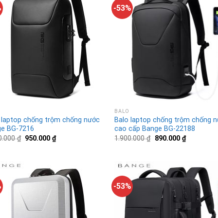
%
-53%
BALO
 laptop chống trộm chống nước
Balo laptop chống trộm chống 
e BG-7216
cao cấp Bange BG-22188
0.000
₫
950.000
₫
1.900.000
₫
890.000
₫
%
-53%