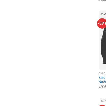
-58
BALO
Balo
Nướ
2.35