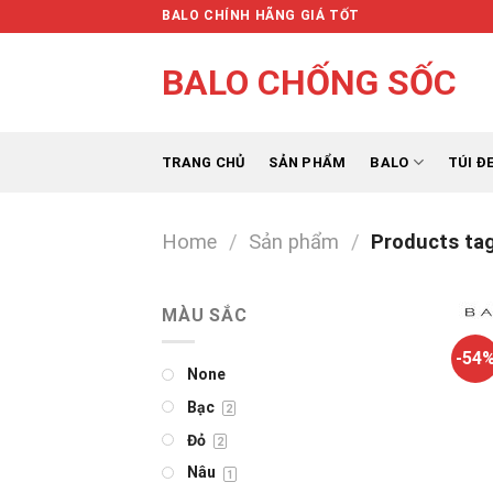
Skip
BALO CHÍNH HÃNG GIÁ TỐT
to
content
BALO CHỐNG SỐC
TRANG CHỦ
SẢN PHẨM
BALO
TÚI Đ
Home
/
Sản phẩm
/
Products tag
MÀU SẮC
-54
None
Bạc
2
Đỏ
2
Nâu
1