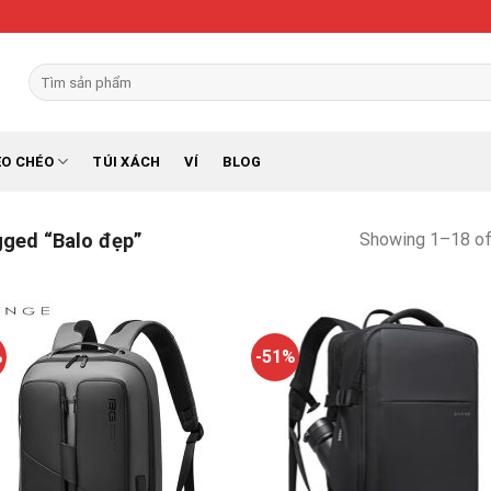
Search
for:
EO CHÉO
TÚI XÁCH
VÍ
BLOG
Showing 1–18 of
ged “Balo đẹp”
%
-51%