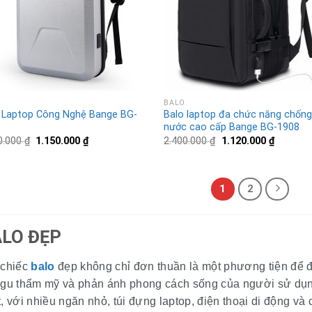
BALO
 Laptop Công Nghệ Bange BG-
Balo laptop đa chức năng chốn
9
nước cao cấp Bange BG-1908
0.000
₫
1.150.000
₫
2.400.000
₫
1.120.000
₫
1
2
LO ĐẸP
 chiếc
balo
đẹp không chỉ đơn thuần là một phương tiện để 
 gu thẩm mỹ và phản ánh phong cách sống của người sử dụng.
, với nhiều ngăn nhỏ, túi đựng laptop, điện thoại di động và