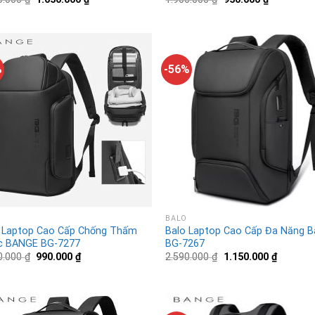
%
-56%
BALO
 Laptop Cao Cấp Chống Thấm
Balo Laptop Cao Cấp Đa Năng 
c BANGE BG-7277
BG-7267
0.000
₫
990.000
₫
2.590.000
₫
1.150.000
₫