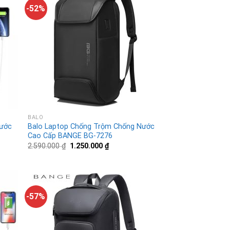
-52%
BALO
nước
Balo Laptop Chống Trộm Chống Nước
Cao Cấp BANGE BG-7276
2.590.000
₫
1.250.000
₫
-57%