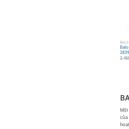
BALO
Balo
283
2.45
BA
Một
của
hoạt