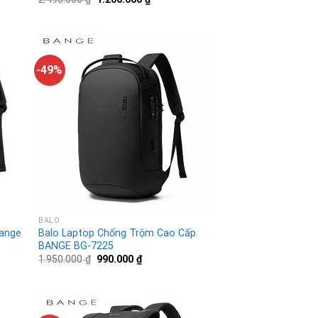
-49%
BALO
Bange
Balo Laptop Chống Trộm Cao Cấp
BANGE BG-7225
1.950.000
₫
990.000
₫