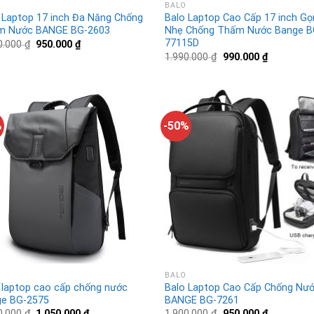
BALO
 Laptop 17 inch Đa Năng Chống
Balo Laptop Cao Cấp 17 inch Gọ
m Nước BANGE BG-2603
Nhẹ Chống Thấm Nước Bange B
77115D
0.000
₫
950.000
₫
1.990.000
₫
990.000
₫
%
-50%
BALO
 laptop cao cấp chống nước
Balo Laptop Cao Cấp Chống Nư
e BG-2575
BANGE BG-7261
0.000
₫
1.050.000
₫
1.900.000
₫
950.000
₫