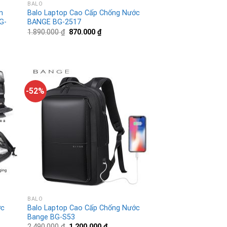
BALO
n
Balo Laptop Cao Cấp Chống Nước
G-
BANGE BG-2517
1.890.000
₫
870.000
₫
-52%
BALO
ớc
Balo Laptop Cao Cấp Chống Nước
Bange BG-S53
2.490.000
₫
1.200.000
₫