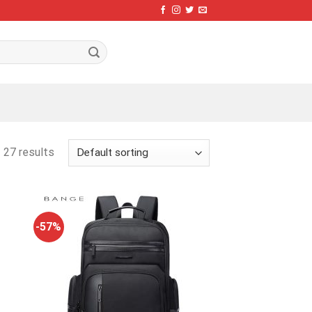
 27 results
-57%