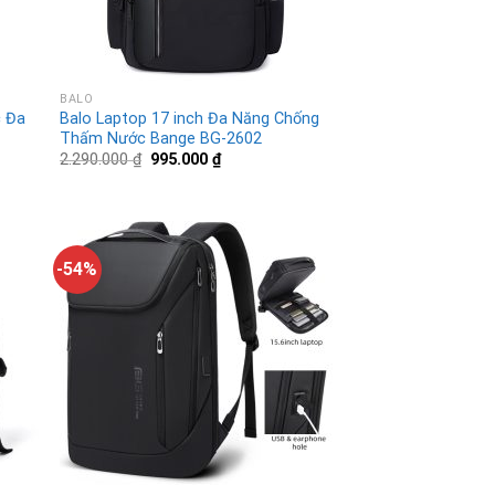
BALO
c Đa
Balo Laptop 17 inch Đa Năng Chống
Thấm Nước Bange BG-2602
2.290.000
₫
995.000
₫
-54%