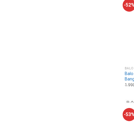
-52
BALO
Balo
Bang
1.99
-53