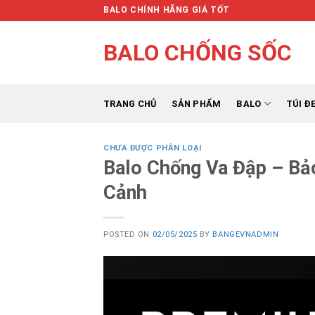
Skip
BALO CHÍNH HÃNG GIÁ TỐT
to
content
BALO CHỐNG SỐC
TRANG CHỦ
SẢN PHẨM
BALO
TÚI Đ
CHƯA ĐƯỢC PHÂN LOẠI
Balo Chống Va Đập – Bả
Cảnh
POSTED ON
02/05/2025
BY
BANGEVNADMIN