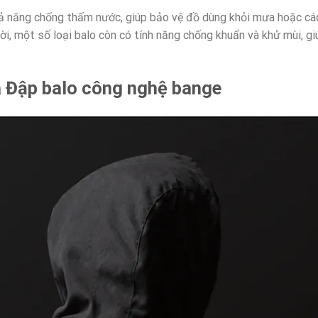
ả năng chống thấm nước, giúp bảo vệ đồ dùng khỏi mưa hoặc cá
i, một số loại balo còn có tính năng chống khuẩn và khử mùi, gi
a Đập balo công nghệ bange