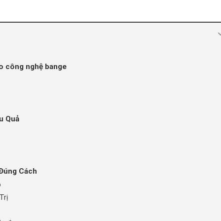
lo công nghệ bange
u Quả
 Đúng Cách
o
Trị